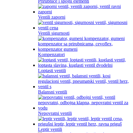
Prirubnice i spojni elementi
Ventili zaporni
Ventili sigurnosti
Kompenzatori
Loptasti ventili
Balansni ventili
Nepovratni ventili
Leptir ventili