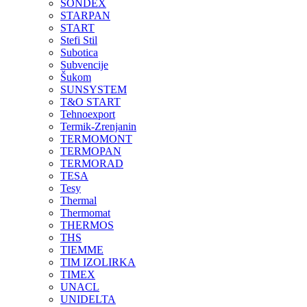
SONDEX
STARPAN
START
Stefi Stil
Subotica
Subvencije
Šukom
SUNSYSTEM
T&O START
Tehnoexport
Termik-Zrenjanin
TERMOMONT
TERMOPAN
TERMORAD
TESA
Tesy
Thermal
Thermomat
THERMOS
THS
TIEMME
TIM IZOLIRKA
TIMEX
UNACL
UNIDELTA