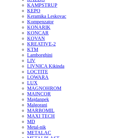
KAMPSTRUP
KEPO
Keramika Leskovac
Kompenzator
KONARIK
KONCAR
KOVAN
KREATIVE-2
KTM
Lamborghini
LIV
LIVNICA Kikinda
LOCTITE
LOWARA
LUX
MAGNOHROM
MAINCOR
Majdanpek
Malgorani
MARBOMIL
MAXI TECH
MD
Metal-nik
METALAC