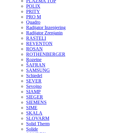
PLAZMA TOP
POLIX
PRITY
PRO M
Quadro
Radijator Inzenjering
Radijator Zrenjanin
RASTELI
REVENTON
ROSAN
ROTHENBERGER
Rozetne
ŠAFRAN
SAMSUNG
Schiedel
SEVER
Sevojno
SIAMP
SIEGER
SIEMENS
SIME
SKALA
SLOVARM
Solid Therm
Solide