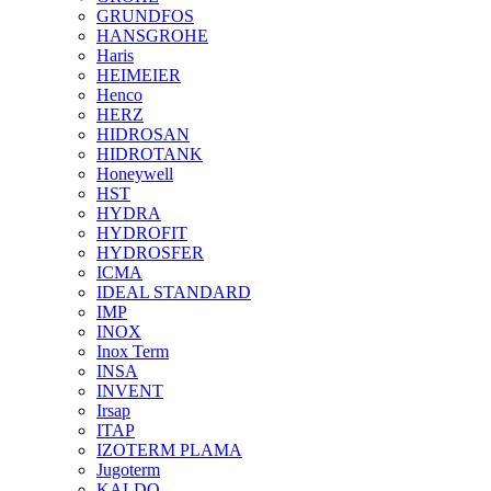
GRUNDFOS
HANSGROHE
Haris
HEIMEIER
Henco
HERZ
HIDROSAN
HIDROTANK
Honeywell
HST
HYDRA
HYDROFIT
HYDROSFER
ICMA
IDEAL STANDARD
IMP
INOX
Inox Term
INSA
INVENT
Irsap
ITAP
IZOTERM PLAMA
Jugoterm
KALDO