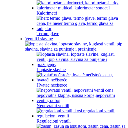
Kalorimetri
Termo glave
Ventili i slavine
Loptaste slavine
Hvatac necistoce
Nepovratni ventili
Regulacioni ventili