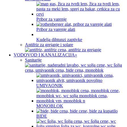
Pribor za varenje
Pribor za varenje alati
Kudelja dihtunzi zaptivke
Antifriz za grejanje i solare
VODOVOD I KANALIZACIJA
»
Sanitarije
UMIVAONIK
MONOBLOK
BIDE