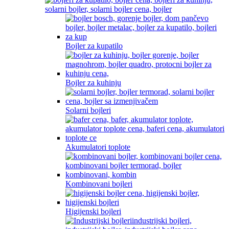
Bojler za kupatilo
Bojler za kuhinju
Solarni bojleri
Akumulatori toplote
Kombinovani bojleri
Higijenski bojleri