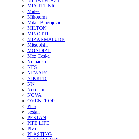
METALPLAST
MIA TEHNIC
Midea
Mikoterm
Milan Blagojevic
MILTON
MINOTTI
MIP ARMATURE
Mitsubishi
MONDIAL
Moz Ceska
Nemacka
NES
NEWARC
NIKKER
NN
Nordstar
NOVA
OVENTROP
PES
pestan
PEŠTAN
PIPE LIFE
Piva
PLASTING