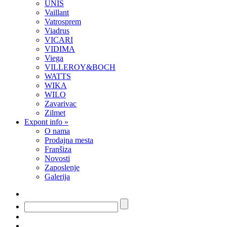
UNIS
Vaillant
Vatrosprem
Viadrus
VICARI
VIDIMA
Viega
VILLEROY&BOCH
WATTS
WIKA
WILO
Zavarivac
Zilmet
Expont info
»
O nama
Prodajna mesta
Franšiza
Novosti
Zaposlenje
Galerija