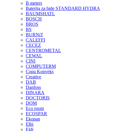
B meters
Baterija za bide STANDARD HYDRA
BAUMSHATL
BOSCH
BROS
BS
BURNiT
CALEFFI
CECEZ
CENTROMETAL
CEWAL
CINI
COMPUTERM
Copa Konveks
Creative
DAB
Danfoss
DINARA
DOCTORIS
DOM
Eco room
ECOSPAR
Ekopan
Elbi
Eldi