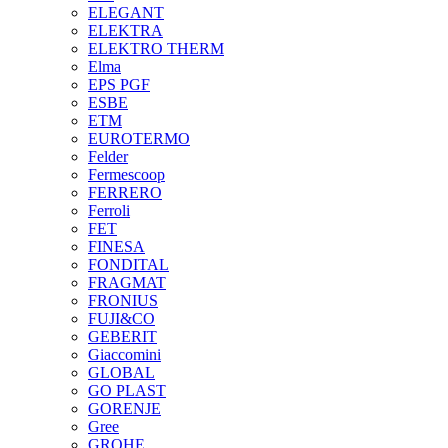
ELEGANT
ELEKTRA
ELEKTRO THERM
Elma
EPS PGF
ESBE
ETM
EUROTERMO
Felder
Fermescoop
FERRERO
Ferroli
FET
FINESA
FONDITAL
FRAGMAT
FRONIUS
FUJI&CO
GEBERIT
Giaccomini
GLOBAL
GO PLAST
GORENJE
Gree
GROHE