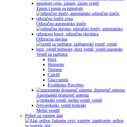
Zasun i zasun sa ispustom
Odzračno automatsko lonče
Odzracna slavina
Ventil za radijator
Herz
Heimeier
Tiemme
Caleffi
Giaccomini
Kvalitetno Povoljno
Automatski dopunjač sistema
Mešni ventili
Pribor za varenje alat