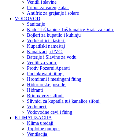
Ventili i slavine
Pribor za varenje alat
Antifriz za grejanje i solare
VODOVOD
Sanitarije
Kade Tuš kabine Tuš kanalice Vrata za kadu
Bojleri za kupatilo i kuhinju
Vodokotlici i tasteri
Kupatilski nameštaj
Kanalizacija PVC
Baterije i Slavine za vodu
Ventili za vodu
Protiv Pozarni Aparati
Pocinkovani fiting
Hromirani i mesingani fiting
Hidroforske posude
Hidranti
Brinox veze sifoni
Slivnici za kupatila tuš kanalice sifoni
Vodomeri
Vodovodne cevi i fiting
KLIMATIZACIJA
Klima uređaji
Toplotne pumpe
Ventilacija