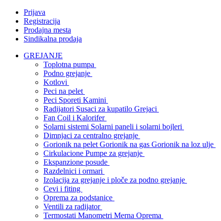
Prijava
Registracija
Prodajna mesta
Sindikalna prodaja
GREJANJE
Toplotna pumpa
Podno grejanje
Kotlovi
Peci na pelet
Peci Sporeti Kamini
Radijatori Susaci za kupatilo Grejaci
Fan Coil i Kalorifer
Solarni sistemi Solarni paneli i solarni bojleri
Dimnjaci za centralno grejanje
Gorionik na pelet Gorionik na gas Gorionik na loz ulje
Cirkulacione Pumpe za grejanje
Ekspanzione posude
Razdelnici i ormari
Izolacija za grejanje i ploče za podno grejanje
Cevi i fiting
Oprema za podstanice
Ventili za radijator
Termostati Manometri Merna Oprema