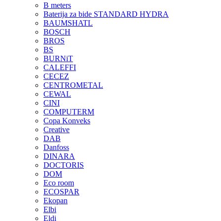
B meters
Baterija za bide STANDARD HYDRA
BAUMSHATL
BOSCH
BROS
BS
BURNiT
CALEFFI
CECEZ
CENTROMETAL
CEWAL
CINI
COMPUTERM
Copa Konveks
Creative
DAB
Danfoss
DINARA
DOCTORIS
DOM
Eco room
ECOSPAR
Ekopan
Elbi
Eldi