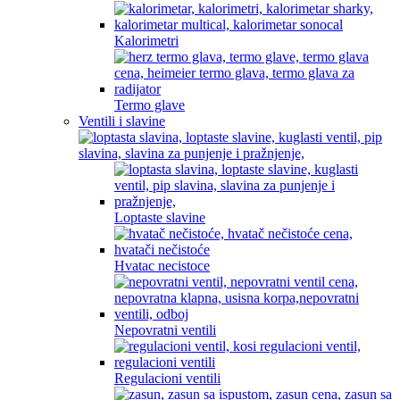
Kalorimetri
Termo glave
Ventili i slavine
Loptaste slavine
Hvatac necistoce
Nepovratni ventili
Regulacioni ventili