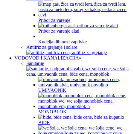
Pribor za varenje
Pribor za varenje alati
Kudelja dihtunzi zaptivke
Antifriz za grejanje i solare
VODOVOD I KANALIZACIJA
»
Sanitarije
UMIVAONIK
MONOBLOK
BIDE