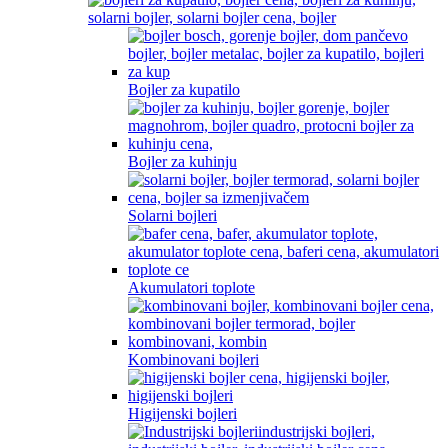
Bojler za kupatilo
Bojler za kuhinju
Solarni bojleri
Akumulatori toplote
Kombinovani bojleri
Higijenski bojleri