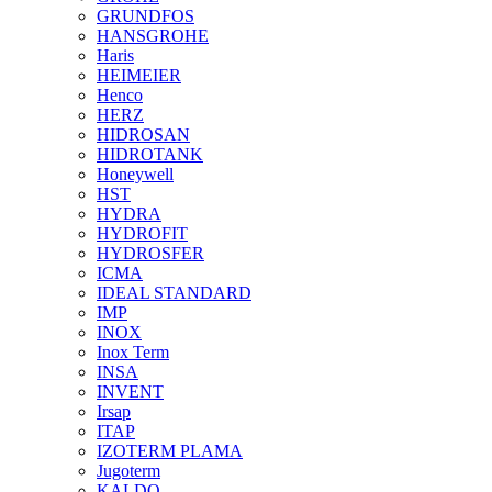
GRUNDFOS
HANSGROHE
Haris
HEIMEIER
Henco
HERZ
HIDROSAN
HIDROTANK
Honeywell
HST
HYDRA
HYDROFIT
HYDROSFER
ICMA
IDEAL STANDARD
IMP
INOX
Inox Term
INSA
INVENT
Irsap
ITAP
IZOTERM PLAMA
Jugoterm
KALDO