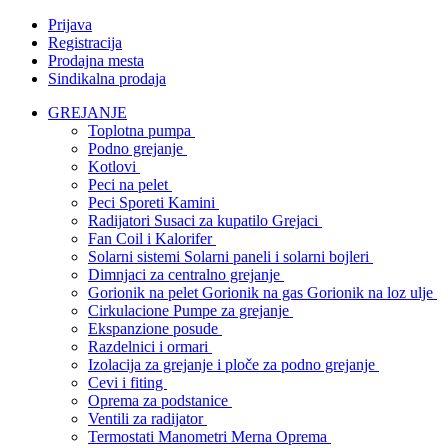
Prijava
Registracija
Prodajna mesta
Sindikalna prodaja
GREJANJE
Toplotna pumpa
Podno grejanje
Kotlovi
Peci na pelet
Peci Sporeti Kamini
Radijatori Susaci za kupatilo Grejaci
Fan Coil i Kalorifer
Solarni sistemi Solarni paneli i solarni bojleri
Dimnjaci za centralno grejanje
Gorionik na pelet Gorionik na gas Gorionik na loz ulje
Cirkulacione Pumpe za grejanje
Ekspanzione posude
Razdelnici i ormari
Izolacija za grejanje i ploče za podno grejanje
Cevi i fiting
Oprema za podstanice
Ventili za radijator
Termostati Manometri Merna Oprema