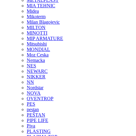
METALPLAST
MIA TEHNIC
Midea
Mikoterm
Milan Blagojevic
MILTON
MINOTTI
MIP ARMATURE
Mitsubishi
MONDIAL
Moz Ceska
Nemacka
NES
NEWARC
NIKKER
NN
Nordstar
NOVA
OVENTROP
PES
pestan
PEŠTAN
PIPE LIFE
Piva
PLASTING