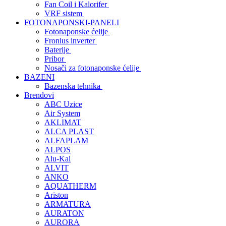
Fan Coil i Kalorifer
VRF sistem
FOTONAPONSKI-PANELI
Fotonaponske ćelije
Fronius inverter
Baterije
Pribor
Nosači za fotonaponske ćelije
BAZENI
Bazenska tehnika
Brendovi
ABC Uzice
Air System
AKLIMAT
ALCA PLAST
ALFAPLAM
ALPOS
Alu-Kal
ALVIT
ANKO
AQUATHERM
Ariston
ARMATURA
AURATON
AURORA