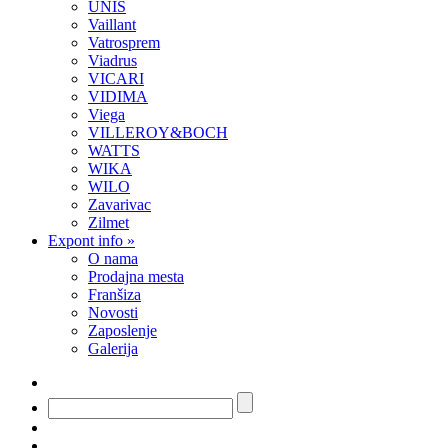
UNIS
Vaillant
Vatrosprem
Viadrus
VICARI
VIDIMA
Viega
VILLEROY&BOCH
WATTS
WIKA
WILO
Zavarivac
Zilmet
Expont info
»
O nama
Prodajna mesta
Franšiza
Novosti
Zaposlenje
Galerija