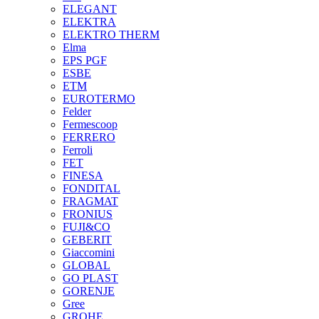
ELEGANT
ELEKTRA
ELEKTRO THERM
Elma
EPS PGF
ESBE
ETM
EUROTERMO
Felder
Fermescoop
FERRERO
Ferroli
FET
FINESA
FONDITAL
FRAGMAT
FRONIUS
FUJI&CO
GEBERIT
Giaccomini
GLOBAL
GO PLAST
GORENJE
Gree
GROHE