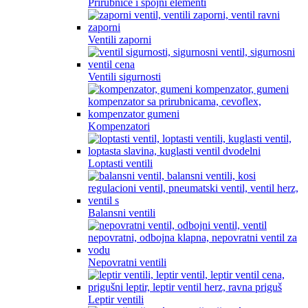
Prirubnice i spojni elementi
Ventili zaporni
Ventili sigurnosti
Kompenzatori
Loptasti ventili
Balansni ventili
Nepovratni ventili
Leptir ventili