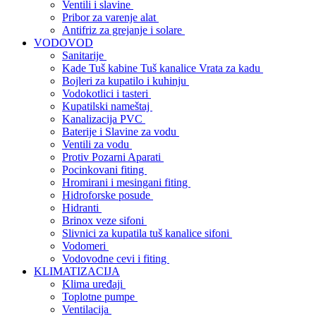
Ventili i slavine
Pribor za varenje alat
Antifriz za grejanje i solare
VODOVOD
Sanitarije
Kade Tuš kabine Tuš kanalice Vrata za kadu
Bojleri za kupatilo i kuhinju
Vodokotlici i tasteri
Kupatilski nameštaj
Kanalizacija PVC
Baterije i Slavine za vodu
Ventili za vodu
Protiv Pozarni Aparati
Pocinkovani fiting
Hromirani i mesingani fiting
Hidroforske posude
Hidranti
Brinox veze sifoni
Slivnici za kupatila tuš kanalice sifoni
Vodomeri
Vodovodne cevi i fiting
KLIMATIZACIJA
Klima uređaji
Toplotne pumpe
Ventilacija