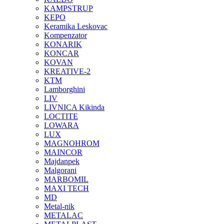
KAMPSTRUP
KEPO
Keramika Leskovac
Kompenzator
KONARIK
KONCAR
KOVAN
KREATIVE-2
KTM
Lamborghini
LIV
LIVNICA Kikinda
LOCTITE
LOWARA
LUX
MAGNOHROM
MAINCOR
Majdanpek
Malgorani
MARBOMIL
MAXI TECH
MD
Metal-nik
METALAC