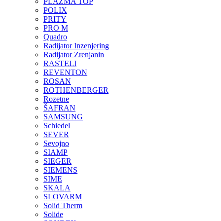
PLAZMA TOP
POLIX
PRITY
PRO M
Quadro
Radijator Inzenjering
Radijator Zrenjanin
RASTELI
REVENTON
ROSAN
ROTHENBERGER
Rozetne
ŠAFRAN
SAMSUNG
Schiedel
SEVER
Sevojno
SIAMP
SIEGER
SIEMENS
SIME
SKALA
SLOVARM
Solid Therm
Solide