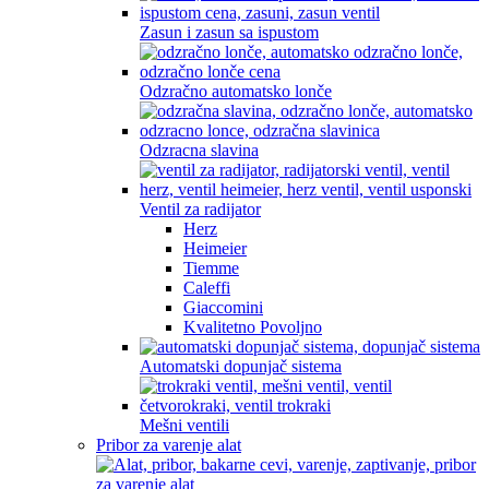
Zasun i zasun sa ispustom
Odzračno automatsko lonče
Odzracna slavina
Ventil za radijator
Herz
Heimeier
Tiemme
Caleffi
Giaccomini
Kvalitetno Povoljno
Automatski dopunjač sistema
Mešni ventili
Pribor za varenje alat