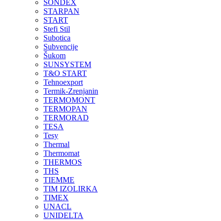
SONDEX
STARPAN
START
Stefi Stil
Subotica
Subvencije
Šukom
SUNSYSTEM
T&O START
Tehnoexport
Termik-Zrenjanin
TERMOMONT
TERMOPAN
TERMORAD
TESA
Tesy
Thermal
Thermomat
THERMOS
THS
TIEMME
TIM IZOLIRKA
TIMEX
UNACL
UNIDELTA