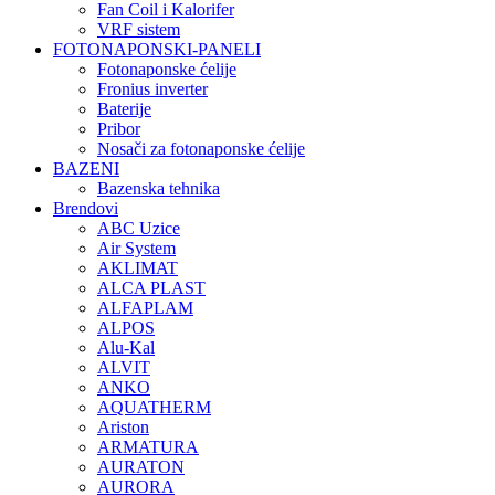
Fan Coil i Kalorifer
VRF sistem
FOTONAPONSKI-PANELI
Fotonaponske ćelije
Fronius inverter
Baterije
Pribor
Nosači za fotonaponske ćelije
BAZENI
Bazenska tehnika
Brendovi
ABC Uzice
Air System
AKLIMAT
ALCA PLAST
ALFAPLAM
ALPOS
Alu-Kal
ALVIT
ANKO
AQUATHERM
Ariston
ARMATURA
AURATON
AURORA