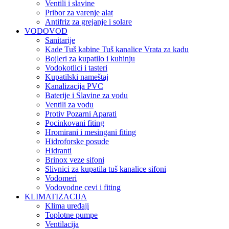
Ventili i slavine
Pribor za varenje alat
Antifriz za grejanje i solare
VODOVOD
Sanitarije
Kade Tuš kabine Tuš kanalice Vrata za kadu
Bojleri za kupatilo i kuhinju
Vodokotlici i tasteri
Kupatilski nameštaj
Kanalizacija PVC
Baterije i Slavine za vodu
Ventili za vodu
Protiv Pozarni Aparati
Pocinkovani fiting
Hromirani i mesingani fiting
Hidroforske posude
Hidranti
Brinox veze sifoni
Slivnici za kupatila tuš kanalice sifoni
Vodomeri
Vodovodne cevi i fiting
KLIMATIZACIJA
Klima uređaji
Toplotne pumpe
Ventilacija