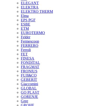
ELEGANT
ELEKTRA
ELEKTRO THERM
Elma
EPS PGF
ESBE
ETM
EUROTERMO
Felder
Fermescoop
FERRERO
Ferroli
FET
FINESA
FONDITAL
FRAGMAT
FRONIUS
FUJI&CO
GEBERIT
Giaccomini
GLOBAL
GO PLAST
GORENJE
Gree
GROHE