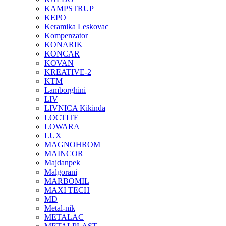
KAMPSTRUP
KEPO
Keramika Leskovac
Kompenzator
KONARIK
KONCAR
KOVAN
KREATIVE-2
KTM
Lamborghini
LIV
LIVNICA Kikinda
LOCTITE
LOWARA
LUX
MAGNOHROM
MAINCOR
Majdanpek
Malgorani
MARBOMIL
MAXI TECH
MD
Metal-nik
METALAC