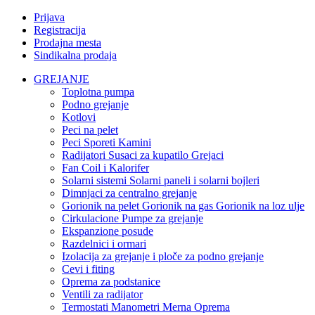
Prijava
Registracija
Prodajna mesta
Sindikalna prodaja
GREJANJE
Toplotna pumpa
Podno grejanje
Kotlovi
Peci na pelet
Peci Sporeti Kamini
Radijatori Susaci za kupatilo Grejaci
Fan Coil i Kalorifer
Solarni sistemi Solarni paneli i solarni bojleri
Dimnjaci za centralno grejanje
Gorionik na pelet Gorionik na gas Gorionik na loz ulje
Cirkulacione Pumpe za grejanje
Ekspanzione posude
Razdelnici i ormari
Izolacija za grejanje i ploče za podno grejanje
Cevi i fiting
Oprema za podstanice
Ventili za radijator
Termostati Manometri Merna Oprema