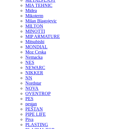
METALPLAST
MIA TEHNIC
Midea
Mikoterm
Milan Blagojevic
MILTON
MINOTTI
MIP ARMATURE
Mitsubishi
MONDIAL
Moz Ceska
Nemacka
NES
NEWARC
NIKKER
NN
Nordstar
NOVA
OVENTROP
PES
pestan
PEŠTAN
PIPE LIFE
Piva
PLASTING